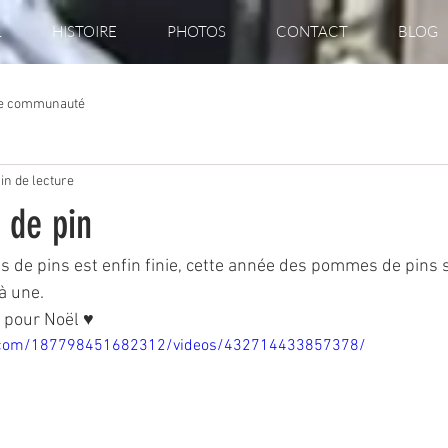
L
HISTOIRE
PHOTOS
CONTACT
BLOG
re communauté
in de lecture
 de pin
 de pins est enfin finie, cette année des pommes de pins 
à une. 
 pour Noël ♥️
k.com/187798451682312/videos/432714433857378/